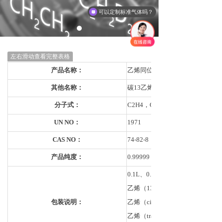
可以定制标准气体吗？
左右滑动查看完整表格
产品名称：
乙烯同位素气体
其他名称：
碳13乙烯、氘代乙烯，Ethylene
分子式：
C2H4，CH2CH2，C2H2D2，CD
UN NO：
1971
CAS NO：
74-82-8
产品纯度：
0.99999
0.1L、0.25L、0.42L、1L钢瓶
乙烯（13C，99 atom %） CH
包装说明：
乙烯（cis-1,2-D2,99 atom 
乙烯（trans-1,2-D2,99 atom