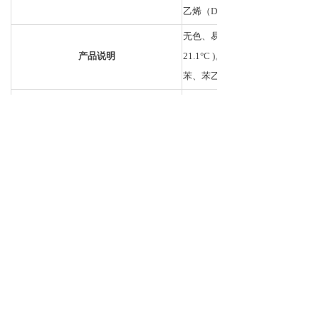
乙烯（D2,98 atom %） 
无色、易燃的液化气体，略带甜味。液化
产品说明
21.1°C )。主要应用于标准
苯、苯乙烯、乙醛、合成乙醇、
乙烯是一种无色易燃气体，略带
离。有窒息性。灼烧或高温撞击
注意事项
高。在紧急情况发生时提供充足
危害。灭火之前切断气源。
电话：
13026179009
手机：
13026179009
传真：
13026179009
QQ：
1849220271
邮箱：
datenhome@163.com
公司名称：
大腾科技（武汉）有限公司